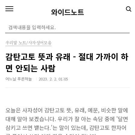
본문 바로가기
와이드노트
우리말 노트/사자성어모음
감탄고토 뜻과 유래 - 절대 가까이 하
면 안되는 사람
어느날 푸른하늘
2023. 2. 2. 01:05
오늘은 사자성어 감탄고토 뜻, 유래, 예문, 비슷한 말에
대해 알아 보겠습니다. 우리가 잘 아는 속담 중에 '달면
삼키고 쓰면 뱉는다.'는 말이 있는데, 감탄고토 한자어