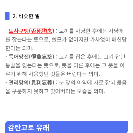
2. 비슷한 말
-
토사구팽(兎死狗烹)
: 토끼를 사냥한 후에는 사냥개
를 잡는다는 뜻으로, 쓸모가 없어지면 가차없이 배신당
한다는 의미.
-
득어망전(得魚忘筌)
: 고기를 잡은 후에는 고기 잡던
통발을 잊는다는 뜻으로, 뜻을 이룬 후에는 그 뜻을 이
루기 위해 사용했던 것들은 버린다는 의미.
-
견리망의(見利忘義)
: 눈 앞의 이익에 사로 잡혀 옳음
을 구분하지 못하고 잊어버리는 모습을 의미.
감탄고토 유래