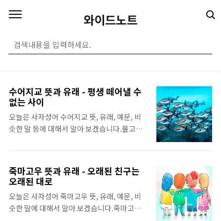
본문 바로가기
와이드노트
전체 글
(110)
수어지교 뜻과 유래 - 평생 떼어낼 수
없는 사이
오늘은 사자성어 수어지교 뜻, 유래, 예문, 비
슷한 말 등에 대해서 알아 보겠습니다.물고기
가 물을 떠나 살 수 없듯이, 또는 부모와 자식간
의 사랑이 없어지지 않듯이 깊은 사랑과 친밀
함으로 엮여서 도저히 떼어낼 수 없는 사이를
죽마고우 뜻과 유래 - 오래된 친구는
말할 때 수어지교라고 할 수 있습니다. 마치 운
오래된 대로
명같은 사이라고나 할까요? 😄😄 조금만 둘러
오늘은 사자성어 죽마고우 뜻, 유래, 예문, 비
보면 우리에게는 이처럼 소중한 것들이 정말
슷한 말에 대해서 알아 보겠습니다.죽마고우
많습니다. 인생을 함께 살아가는 소중한 가족
라고 하면 보통 '어렸을 적 함께 어울려 놀았던