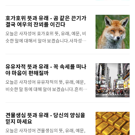
들과 말은 통하지 않지만 강한 교감으로 가족
친구'를 의미하는데, 우리나라에서 정말 자주
이 되는 반려동물, 생명은 없지만 오랫동안 소
쓰이는 사자성어 중에 하나입니다. 사람들이
중히 다뤄온 특별한 물건들까지 하나 하나 떨
호가호위 뜻과 유래 - 곰 같은 끈기가
흔하게 이 말을 사용하는 것에는 아련한 『향
어져 지낼 수 없는 것들입니다. 그런데, 세상이
결국 여우의 잔꾀를 이긴다
수(鄕愁)¹』와 그 시절 친구들과 어울려서 하
변해가면서 사람들이 운명이라고 느꼈던 것들
오늘은 사자성어 호가호위 뜻, 유래, 예문, 비
루를 보냈던 기억의 조각들이 좋은 감정으로
과의 유대감이 옅어지는 것을 보면 슬픈 마음
슷한 말에 대해서 알아 보겠습니다.사자성어
남아 있기 때문입니다. 그래서 가끔은 옛 일이
이 들곤 합니다. 부모가 자식을 버리고 자식..
에는 유독 동물이 많이 나오는데, 호가호위의
떠올라 웃음 지으며 그 때의 친구들을 기억하
주인공은 바로 여우입니다. 여우는 동물의 세
는 것입니다. 하지만, 좋은 기억은 좋았던 대로
계에서 호랑이나 사자처럼 최상단의 포식자는
남겨두는 것이 현명합니다. 사람들은 대부분
유유자적 뜻과 유래 - 꼭 속세를 떠나
아니지만 중간에서 그럭저럭 자신의 앞가림을
오래된 기억을 자신도 모르게 원하는 방향으로
야 마음이 편해질까
제법 잘하면서 살아가는 동물 중에 하나입니
만 떠올리는 습관이 있습니다. 그렇다고, 좋았
오늘은 사자성어 유유자적의 뜻, 유래, 예문,
다. 수 많은 우화나 동화책에서도 여우는 자신
던 기억으로 남은 것을 굳이 비틀어야 한다는
비슷한 말 등에 대해 알아 보겠습니다.흔히들
이 처한 위기를 잘 넘기고 잔꾀에 능한 동물로
얘기는 아닙니다. 어느 날, 어렸을 때의 죽마..
'유유자적하는 삶'을 살고 싶다고 말을 많이 하
묘사되는 경우가 많은데, 호가호위의 유래에
는데, 이 뜻은 보통 복잡한 도시에서 벗어나 조
서도 여우는 기지를 발휘하여 죽을 고비를 넘
용한 자연을 벗삼아 속세를 등지고 사는 것을
기는 것과 동시에 자신에게 유리한 상황을 만
견물생심 뜻과 유래 - 당신의 양심을
말합니다. 유유자적에서 '유유(悠悠)'는 여러
드는 탁월함을 보입니다. 하지만, 대부분 여우
믿지 마세요
가지 뜻이 있지만 여기에서는 '한가롭게 자유
의 처세술을 마냥 좋게만 여기지는 않는데요.
오늘은 사자성어 견물생심의 뜻, 유래, 예문,
로운 상태'를 의미하고, 자적(自適)은 '자기 마
그 이유는 너무 자신의 이익만 생각하고 자신