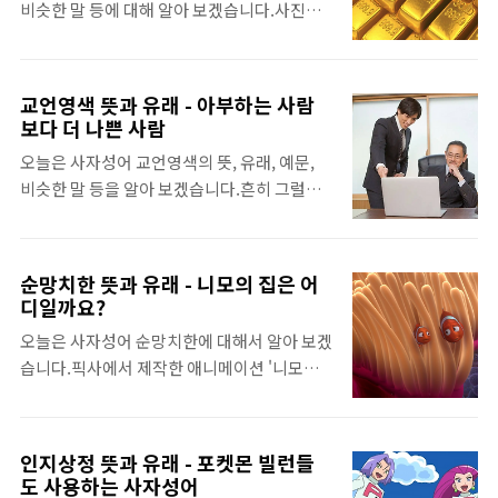
비슷한 말 등에 대해 알아 보겠습니다.사진처
음대로 행동하는 것'을 의미합니다. 한마디로
보다 약한 것에는 인색하기 때문입니다. 우리
럼 은행에만 있을 것 같은 금괴 수 백개가 자신
몸과 마음이 자유롭고, 행동하는 데 제약이 없
나라에서도 196..
의 옆에 쌓여 있으면 누구라도 한 개 쯤은 가지
는 상태에 이르는 것을 유유자적한 삶이라고
고 싶은 마음이 생길 것입니다. 남의 물건에 손
할 수 있습니다. 유유자적 뜻사자성어 유유자
교언영색 뜻과 유래 - 아부하는 사람
을 대면 안된다는 것 쯤은 알고 있으니 실제로
적은 悠(멀, 한가할 유), 悠(멀, 한가할 유), 自
보다 더 나쁜 사람
행동에 옮기는 사람은 드물겠지만 그 마음이야
(스스로 자), 適(맞을, 좇을 적)이라고 쓰는데,
오늘은 사자성어 교언영색의 뜻, 유래, 예문,
어쩔 수 없는 것이죠. 이처럼 남의 물건을 보면
한자어 그대로 해석하면 '스스로 행동을 결정
비슷한 말 등을 알아 보겠습니다.흔히 그럴싸
본능적으로 가지고 싶은 마음이 생길 때를 바
할 수 있는 한가로..
한 표정을 지으며 교묘하게 말을 꾸며내는 사
로 견물생심이라고 합니다. 언뜻 보면 견물생
람을 비유할 때 교언영색이라고 하는데, 일찍
심이 무조건 옳지 않은 마음가짐이라고 느낄
이 공자는 "교묘한 말과 아첨하는 얼굴을 하는
수 있지만, 그렇지 않습니다. 사람이라면 누구
순망치한 뜻과 유래 - 니모의 집은 어
사람은 어진 사람이 적다."라고 하였습니다.
나 생겨나는 마음인데, 중요한 것은 그런 마음
디일까요?
학생이나 성인이나 사람은 기본적으로 조리있
이 나쁜 행동으로 이어지지 않도록 어떻게 마
오늘은 사자성어 순망치한에 대해서 알아 보겠
게 말하는 능력이 있으면 신뢰를 얻을 수 있는
음을 다스려야 할지 생각해 보는 것입니다. 더
습니다.픽사에서 제작한 애니메이션 '니모를
데, 자신감과 확신에 찬 말투와 그에 걸맞은 행
자세히 알아볼까요? 견물생심 뜻사자..
찾아서'는 귀여운 물고기 니모와 아빠 말린의
동이 자연스럽게 사람들에게 각인되기 때문이
대모험을 그린 극장용 장편 애니메이션입니
죠. 그렇다면, 조리있는 말과 자연스러운 행동
다. 니모를 찾아서에서는 초반에 니모와 아빠
을 하는 사람 중에 어떻게 아첨하는 사람을 알
인지상정 뜻과 유래 - 포켓몬 빌런들
가 살고 있는 바닷 속 집이 나오는데 바람에 날
아낼 수 있을까요?공자가 했던 말에 그 해답이
도 사용하는 사자성어