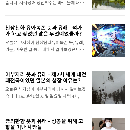
습니다. 사자성어 상선약수는 바로 물에 대한
실속은 전혀 없는 사람을 일컬어 바로 양두구
런 분들에게 꼭 역지사지를 해보시라고 말하고
사자성어로서 그 유명한 노자의 도덕경에서 나
육이라고 한답니다. 세상을 살다보면 정말 여
..
오는 말입니다. 모든 생명은 물에서 태어나는
러 유형의 사람을 만나고 경험하게 됩니다. 저
데 사람 또한 마찬가지입니다. 여성이 임신을
또한 직장생활과 사업을 하면서 다양한 사람을
천상천하 유아독존 뜻과 유래 - 석가
하게 되면 태아는 양수라는 곳에서 자라게 되
만났지만, 이런 타입의 사람이 가장 상대하기
가 하고 싶었던 말은 무엇이었을까?
는데, 양수(羊水)는 다름 아닌 물로 가득 차 있
힘들고 뒤끝도 좋지 않았습니다. 차라리 대놓
오늘은 고사성어 천상천하유아독존 뜻, 유래,
으며 태아를 보호하는 역할을 하는 곳입니다.
고 나쁜 사람이라면 피하거나 맞서 싸우기라도
예문, 비슷한 말 등에 대해서 알아보겠습니다.
태아는 엄마가 마련해 준 공간인 양수에서 성
하겠지만, 이런 타입의 사람은 좀체 그 속을..
천상천하유아독존은 원래 우리가 흔히 알듯이
장을 하면서 탯줄을 통해 영양분을 흡수하게
'이 세상에서 내가 가장 잘났다'는 뜻을 뜻하는
되는 것입니다. [목차여기] 상선약수 뜻 상선약
말이 아닙니다. 우리가 부처님이라고 부르는
수 뜻과 한자 풀이를 더욱 자세하게 알고 싶다
어부지리 뜻과 유래 - 제2차 세계 대전
석가모니가 태어나서 바로 외쳤다고 전해지는
면, 네이버 한자사전에서 음, 한자, 단어, 뜻풀
패전국이었던 일본의 성장 이유는?
말입니다. 먼저 천상천하(天上天下)는 '하늘
이, 부수 등을 참고할 수 있습니다. 아래 버튼을
오늘은 사자성어 어부지리에 대해서 알아보겠
위와 아래'라는 뜻이고, 유아독존(唯我獨尊)
눌러 바로 확인하세요. 한자사전 상선약수(上
습니다.1950년 6월 25일 일요일 새벽 4시, 북
은 '오직 나 홀로 존귀하다'는 뜻입니다. 하여
善若水) 자세히 보기 상선약수는 한..
한군은 미리 세웠던 치밀한 계획하에 전격적으
천상천하유아독존은 '하늘 위와 하늘 아래 오
로 남침을 감행하였습니다. 아무런 선전포고
직 나 홀로 존귀하다'는 말이 되는데, 유아독존
도 없이 북위 38도선 전역에 걸쳐 기습 남침하
에서 가리키는 '나'라는 존재는 석가모니 자신
금의환향 뜻과 유래 - 성공을 위해 고
여 불과 3일만에 서울을 점령하게 됩니다.
을 가리키는 것이 아니라 이 땅에 태어난 모든
향을 떠난 사람들