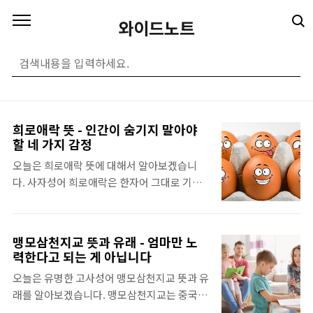
본문 바로가기
와이드노트
우리말 노트
(110)
희로애락 뜻 - 인간이 숨기지 말아야
할 네 가지 감정
오늘은 희로애락 뜻에 대해서 알아보겠습니
다. 사자성어 희로애락은 한자어 그대로 기쁨,
화냄, 슬픔 그리고 즐거움까지 인간이 가지고
있는 가장 순수한 감정 네 가지를 말합니다. 인
간의 감정은 결국 네 가지 감정의 연장선이라
맹모삼천지교 뜻과 유래 - 엄마만 노
고 할 수 있는데, 한 가지 예를 들어 보겠습니
력한다고 되는 게 아닙니다
다. 흔하게 사용하는 감정 중에 '애증(愛憎)'이
오늘은 유명한 고사성어 맹모삼천지교 뜻과 유
란 말이 있습니다. 애증이란 사랑과 미움을 아
래를 알아보겠습니다. 맹모삼천지교는 중국의
우르는 말로 사랑이란 감정과 미움이란 감정이
유명한 사상가이자 유학자인 맹자의 어머니가