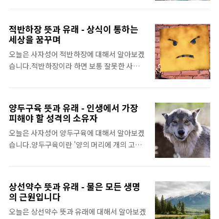
동시에 생겨날 때 주로 사용됩니다. 이런 감정
맹자를 위해 세 번 이사를 했다는 뜻입니다. 우
이 생겨나는 원인은 사람마다 다르겠지만, 결
리나라에 율곡 이이의 어머니 신사임당이 있었
국 희로애락의 네 가지 감정이 뒤섞여 나타나
적반하장 뜻과 유래 - 상식이 통하는
다면, 중국에는 맹자의 어머니가 있었습니다.
는 것이라고 할 수 있습니다. [목차여기] 희로
세상을 꿈꾸며
맹자의 어머니는 맹자가 어렸을 때부터 주위의
애락 뜻 희로애락 뜻과 한자 풀이를 더욱 자세
오늘은 사자성어 적반하장에 대해서 알아보겠
환경이 아들에게 얼마나 많은 영향을 주는지
하게 알고 싶다면, 네이버 한자사전에서 음, 한
습니다.적반하장이라 하면 보통 잘못한 사람
깨달았으며, 맹자를 위해 기꺼이 세 번의 이사
자, 단어, 뜻풀이, 부수 등을 참고..
이 오히려 잘한 사람을 나무랄 때를 가리키는
를 감수했습니다. 그렇다면, 지금의 부모님들
말입니다. 그래서, 저는 적반하장이라는 사자
은 우리 자녀들을 위해서 어떤 노력을 해야 할
성어가 '상식'이라는 말과 연결이 되어 있다고
까요? [목차여기] 맹모삼천지교 뜻 맹모삼천지
양두구육 뜻과 유래 - 인생에서 가장
생각합니다. 살다보면 주위에 상식적이지 않
교 뜻과 한자 풀이를 더욱 자세하게 알고 싶다
피해야 할 성격의 소유자
은 사람들을 심심치 않게 경험할 수 있습니다.
면, 네이버 한자사전에서 음, 한자, 단어, 뜻풀
오늘은 사자성어 양두구육에 대해서 알아보겠
일반적인 사람이라면 당연하게 생각해야 하는
이, 부수 등을 참고할 수 있습니다. 아래 버튼을
습니다.양두구육이란 '양의 머리에 개의 고
것들, 또는 당연하게 행동해야 하는 것들을 하
눌러 바로 확인하세요. 한자사전 맹모..
기'란 뜻으로, 양고기를 파는 것처럼 가게에 양
지 않는 이들에게 "저 사람은 상식이 없네." 라
의 머리를 걸어 두고 실제로는 개고기를 판다
고 말합니다. 휴대폰을 보면서 길을 걷던 사람
는 말입니다. 마치 사진 속의 늑대처럼 '양의 탈
이 상대방의 어깨와 부딪쳤다면 먼저 사과하는
상선약수 뜻과 유래 - 물은 모든 생명
을 쓴 늑대'라는 말과 결을 함께 하는 사자성어
게 상식입니다. 가끔 사람들은 "내가 일부러 부
의 근원입니다
입니다. 겉으로는 웃고 있지만 속은 알 수 없는
딪친 것도 아닌데 좀 이해해주면 안돼?" 라며
오늘은 상선약수 뜻과 유래에 대해서 알아보겠
사람이나 감언이설로 대중에게 선택을 받지만
도리어 이해심이 없다고 화를 내는데 저는 이