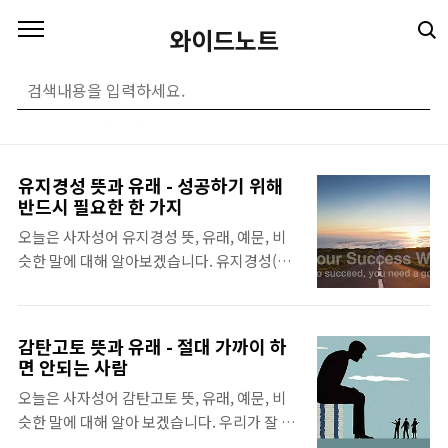
본문 바로가기
와이드노트
우리말 노트
(110)
유지경성 뜻과 유래 - 성공하기 위해
반드시 필요한 한 가지
오늘은 사자성어 유지경성 뜻, 유래, 예문, 비
슷한 말에 대해 알아보겠습니다. 유지경성(有
志竟成)은 '뜻이 있어 마침내 이루다'라는 의
미인데, 비록 네 글자로 이루어진 사자성어지
만 그 의미는 매우 곱씹어 볼 만합니다. 특히,
감탄고토 뜻과 유래 - 절대 가까이 하
앞의 두 글자 '유지(有志)'라는 말을 주의 깊게
면 안되는 사람
봐야 하는데, 유지(有志)는 '뜻이 있다'라는 말
오늘은 사자성어 감탄고토 뜻, 유래, 예문, 비
입니다. '뜻이 있다'는 말은 바로 '목표'가 있다
슷한 말에 대해 알아 보겠습니다. 우리가 잘 아
는 말이고, 목표가 있어야 그것을 이룰 수 있습
는 속담 중에 '달면 삼키고 쓰면 뱉는다.'는 말