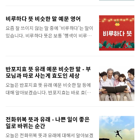
니다. 우리는 '성공'에 대해 얘기할 때, 대부분
이 있는데, 감탄고토 한자어를 풀어서 쓰면 이
결과에 초점을 맞추는 경우가 대부분입니다.
와 같은 속담이 됩니다. 한 마디로 감탄고토를
오늘 알아보는 유지경성 또한 아주 명확하게
비루하다 뜻 비슷한 말 예문 영어
풀어서 써 놓은 말이 '달면 삼키고 쓰면 뱉는
'성공'에 관한 뜻이지만, 오히려 결과보다는
요즘 잘 쓰이지 않는 말 중에 '비루하다'는 말이
다.'입니다. 감탄고토에서 '감탄(甘呑)'은 한자
'시작'에 방점이 찍혀 있는 사자성어라고 볼 수
있습니다. 비루하다 뜻은 보통 '행색이 비루하
어 그대로 '달면 삼킨다.'는 뜻이고, '고토(苦
있습니다. 무엇인가 이루기 위해서는 바로 뜻
다.', '비루한 인생을 살고 있다.'등 초라하거나
吐)'는 '쓰면 뱉는다.'는 의미입니다. 자신이나
(목표)이 있어야 한..
보잘 것 없는 것을 표현하고 싶을 때 자주 사용
자신이 속한 단체의 이익만을 따지는 이기적인
되는 것 같습니다. 하지만, 이것은 '비루하
행동을 일컬어 감탄고토라고 할 수 있습니다.
다'가 아니라 '남루하다'가 맞는 표현입니다.
[목차여기] 감탄고토 뜻 감탄고토 뜻과 한자 풀
반포지효 뜻 유래 예문 비슷한 말 - 부
저는 '비루하다'와 '남루하다'가 비슷한 의미의
이를 더욱 자세하게 알고 싶다면, 네이버 한자
모님과 따로 사는게 효도인 세상
단어라고 생각했는데, 사전을 찾아보니 제가
사전에서 음, 한자, 단어, 뜻풀이, 부수 등을 알
오늘은 반포지효 뜻 유래 예문 비슷한 말 등에
한참이나 오해를 하고 있었네요. 그럼 비루하
아볼 수 있습니다. 아래 버튼을 눌러 바로 확인
대해 알아보겠습니다. 반포지효는 바로 효(孝)
다 뜻은 정확하게 무엇인지, 어떤 경우에 사용
하세요...
에 대한 사자성입니다. 중국의 공자가 체계화
되는지 알아보도록 하겠습니다. [목차여기] 비
하고 집대성한 유교의 중심 사상이 바로 효
루하다 뜻 비루하다 뜻과 그 의미를 더욱 자세
(孝)인데요. 맹자는 효를 일컬어 '백행(百行)
하게 알고 싶다면, 네이버 국어사전에서 그 의
전화위복 뜻과 유래 - 나쁜 일이 좋은
의 근본'이라 하였습니다. 사실 효라는 것은 공
일로 바뀌는 순간
미와 관용구, 뜻풀이, 예문, 맞춤법 등을 알아
자가 창시한 개념이 아니라 훨씬 오래전부터
볼 수 있습니다. 아래 버튼을 눌러 바로 확인하
오늘은 전화위복 뜻과 유래에 대해서 알아보겠
동서양을 가리지 않고 나타난 사상이었습니