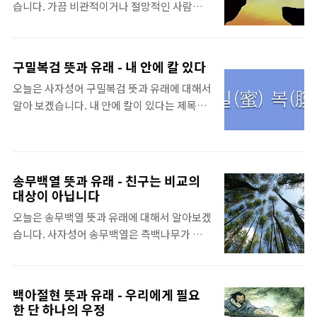
세요. 국어사전 비루..
습니다. 가끔 비관적이거나 절망적인 사람들
다. 우리나라는 공자가 활동하던 시기보다 훨
을 보면 크게 착각하는 것이 한 가지 있는데, 바
씬 전이었던 단군시대부터 바로 이 효와 관련
로 '나는 항상 나쁜 일만 일어나네. 내 인생은
된 내용이 나오는데요. 바로 단군왕검의 강령
왜 이리 절망적일까?'라고 생각하는 것입니다.
에 '부모를 잘 공경해야 비로소 하느님을 경배
구밀복검 뜻과 유래 - 내 안에 칼 있다
이게 왜 잘못된 것일까요? 그건 바로 자신이 겪
할 수 있다.'는 내용이 나옵니다. 세상이 점점
오늘은 사자성어 구밀복검 뜻과 유래에 대해서
는 상황을 과정이 아니라 결과라고 단정 짓기
발전하면서 우리들의 삶은 더욱 풍요로워졌지
알아 보겠습니다. 내 안에 칼이 있다는 제목이
때문입니다. 사람들은 누구나 무언가를 하면
만, 우리나라에 뿌리 깊게 내렸던 효도 문화의
좀 웃기지만, 실제로 구밀복검에 그런 뜻이 담
서 나쁜 일도 겪고 좋은 일도 생기게 마련인데,
흔적은 날로 사라져 가고 있습니다. 이미 MZ
겨 있습니다. 사자성어 구밀복검(口蜜腹劍)은
자신이 현재 겪고 있는 상황이 나쁘다고 해서
세대 이..
'입에는 꿀을 바르고 배에는 칼을 품고 있
그것을 결과로 인식하는 오류를 범하면 안 되
다.'는 뜻이랍니다. 그렇다면, 구밀복검은 어떤
는 것입니다. 어떤 일이라도 그것을 '결과'라고
송무백열 뜻과 유래 - 친구는 비교의
경우에 인용되는 사자성어일까요? 언뜻 생각
인식하는 순간 그다음은 없습니다. 사자성어
대상이 아닙니다
나는 경우는 다음의 두 가지 정도일 것 같습니
전화위복(轉禍爲福)은 바로 이것을 두고 한
오늘은 송무백열 뜻과 유래에 대해서 알아보겠
다. 첫째, 아첨하는 자.보통 아첨하는 자들이
말입니다. 전화위복의 뜻인 '화가 바뀌어 오히
습니다. 사자성어 송무백열은 측백나무가 소
위와 같이 행동하는 경우가 많습니다. 자신에
려 복이 된다.'는 것은 비관적이거나 ..
나무의 무성함을 보고 기뻐한다는 뜻으로, 친
게 이득을 안겨줄 수 있는 능력을 가진 사람에
구의 출세나 잘 되는 것을 보고 기뻐하는 것을
게 잘 보이기 위해 온갖 미사여구를 동원하여
비유적으로 표현한 말입니다. 소나무와 측백
칭찬과 좋은 말을 늘어 놓지만, 그 속 마음은 결
백아절현 뜻과 유래 - 우리에게 필요
나무는 대표적인 침엽수로 겨울에도 푸른 빛을
한 단 하나의 우정
국 자신의 출세나 금전적 이득에 사로 잡혀 있